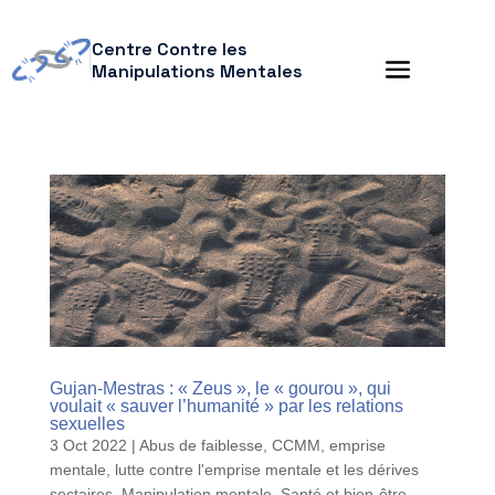
Centre Contre les
Manipulations Mentales
Gujan-Mestras : « Zeus », le « gourou », qui
voulait « sauver l’humanité » par les relations
sexuelles
3 Oct 2022
|
Abus de faiblesse
,
CCMM
,
emprise
mentale
,
lutte contre l'emprise mentale et les dérives
sectaires
,
Manipulation mentale
,
Santé et bien-être
,