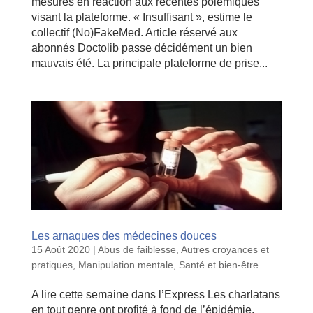
mesures en réaction aux récentes polémiques
visant la plateforme. « Insuffisant », estime le
collectif (No)FakeMed. Article réservé aux
abonnés Doctolib passe décidément un bien
mauvais été. La principale plateforme de prise...
Les arnaques des médecines douces
15 Août 2020
|
Abus de faiblesse
,
Autres croyances et
pratiques
,
Manipulation mentale
,
Santé et bien-être
A lire cette semaine dans l’Express Les charlatans
en tout genre ont profité à fond de l’épidémie.