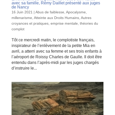
avec sa famille, Rémy Daillet présenté aux juges
de Nancy
16 Juin 2021
|
Abus de faiblesse
,
Apocalysme,
millenarisme
,
Atteinte aux Droits Humains
,
Autres
croyances et pratiques
,
emprise mentale
,
théories du
complot
Tôt ce mercredi matin, le complotiste français,
inspirateur de l’enlèvement de la petite Mia en
avril, a atterri avec sa femme et ses trois enfants à
l’aéroport de Roissy Charles de Gaulle. Il doit être
entendu dans l’après-midi par les juges chargés
d’instruire le...