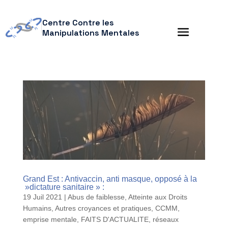
Centre Contre les
Manipulations Mentales
Grand Est : Antivaccin, anti masque, opposé à la
»dictature sanitaire » :
19 Juil 2021
|
Abus de faiblesse
,
Atteinte aux Droits
Humains
,
Autres croyances et pratiques
,
CCMM
,
emprise mentale
,
FAITS D'ACTUALITE
,
réseaux