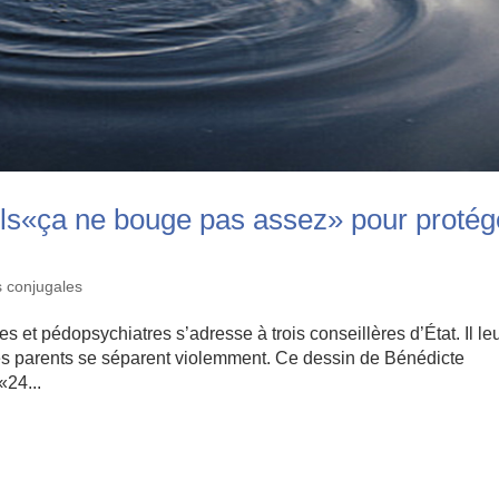
uels«ça ne bouge pas assez» pour protég
s conjugales
 et pédopsychiatres s’adresse à trois conseillères d’État. Il le
es parents se séparent violemment. Ce dessin de Bénédicte
«24...