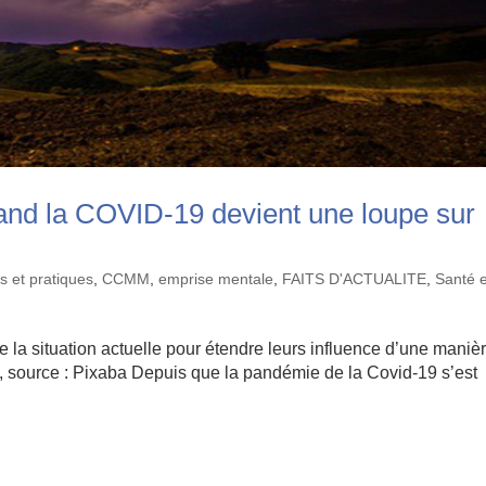
and la COVID-19 devient une loupe sur
s et pratiques
,
CCMM
,
emprise mentale
,
FAITS D'ACTUALITE
,
Santé e
e la situation actuelle pour étendre leurs influence d’une maniè
n, source : Pixaba Depuis que la pandémie de la Covid-19 s’est