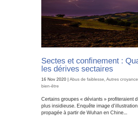
Sectes et confinement : Qu
les dérives sectaires
16 Nov 2020
|
Abus de faiblesse
,
Autres croyance
bien-être
Certains groupes « déviants » profiteraient d
plus insidieuse. Enquête image d’illustratio
propagée à partir de Wuhan en Chine...