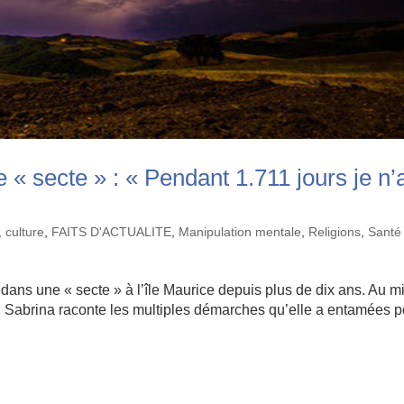
e « secte » : « Pendant 1.711 jours je n’
, culture
,
FAITS D'ACTUALITE
,
Manipulation mentale
,
Religions
,
Santé
e dans une « secte » à l’île Maurice depuis plus de dix ans. Au m
», Sabrina raconte les multiples démarches qu’elle a entamées 