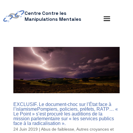
Centre Contre les
Manipulations Mentales
EXCLUSIF. Le document-choc sur l’État face à
l’islamismePompiers, policiers, préfets, RATP… «
Le Point » s’est procuré les auditions de la
mission parlementaire sur « les services publics
face à la radicalisation ».
24 Juin 2019
|
Abus de faiblesse
,
Autres croyances et