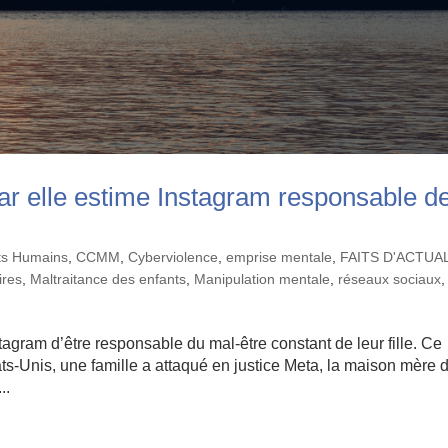
car elle estime Instagram responsable d
its Humains
,
CCMM
,
Cyberviolence
,
emprise mentale
,
FAITS D'ACTUA
ires
,
Maltraitance des enfants
,
Manipulation mentale
,
réseaux sociaux
,
agram d’être responsable du mal-être constant de leur fille. Ce
Etats-Unis, une famille a attaqué en justice Meta, la maison mère 
..