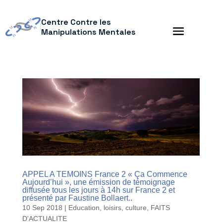
Centre Contre les
Manipulations Mentales
APPEL A TEMOINS France 2 « Ça Commence
Aujourd’hui », une émission de témoignage
diffusée tous les jours à 14h sur France 2 et
présenté par Faustine Bollaert..
10 Sep 2018
|
Education, loisirs, culture
,
FAITS
D'ACTUALITE