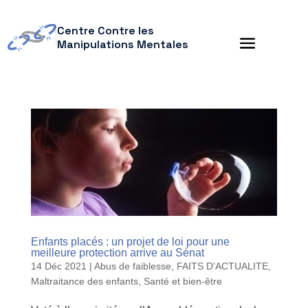
Centre Contre les
Manipulations Mentales
Enfants placés : un projet de loi pour une
meilleure protection arrive au Sénat
14 Déc 2021
|
Abus de faiblesse
,
FAITS D'ACTUALITE
,
Maltraitance des enfants
,
Santé et bien-être