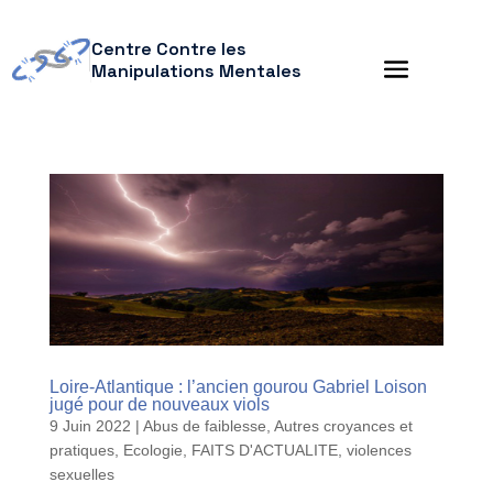
Centre Contre les
Manipulations Mentales
Loire-Atlantique : l’ancien gourou Gabriel Loison
jugé pour de nouveaux viols
9 Juin 2022
|
Abus de faiblesse
,
Autres croyances et
pratiques
,
Ecologie
,
FAITS D'ACTUALITE
,
violences
sexuelles