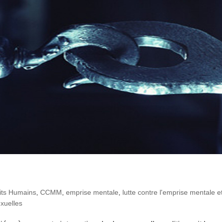
oits Humains
,
CCMM
,
emprise mentale
,
lutte contre l'emprise mentale e
exuelles