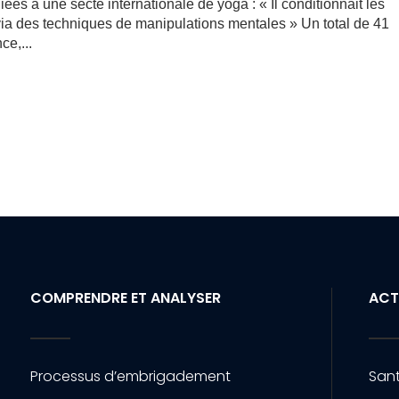
ées à une secte internationale de yoga : « Il conditionnait les
 via des techniques de manipulations mentales » Un total de 41
ce,...
COMPRENDRE ET ANALYSER
ACT
Processus d’embrigadement
Sant