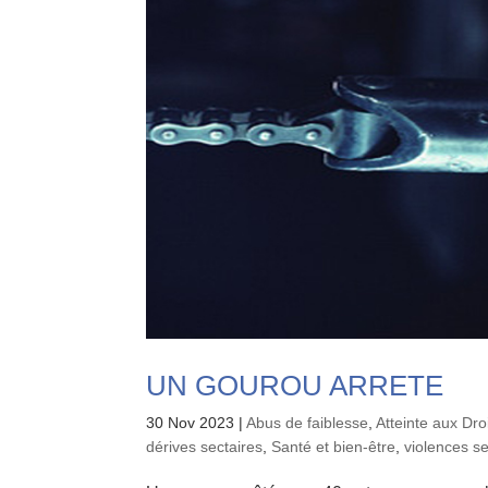
UN GOUROU ARRETE
30 Nov 2023
|
Abus de faiblesse
,
Atteinte aux Dr
dérives sectaires
,
Santé et bien-être
,
violences s