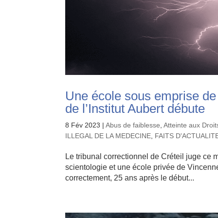
Une école sous emprise de 
de l’Institut Aubert débute
8 Fév 2023
|
Abus de faiblesse
,
Atteinte aux Droi
ILLEGAL DE LA MEDECINE
,
FAITS D'ACTUALIT
Le tribunal correctionnel de Créteil juge ce 
scientologie et une école privée de Vincenn
correctement, 25 ans après le début...