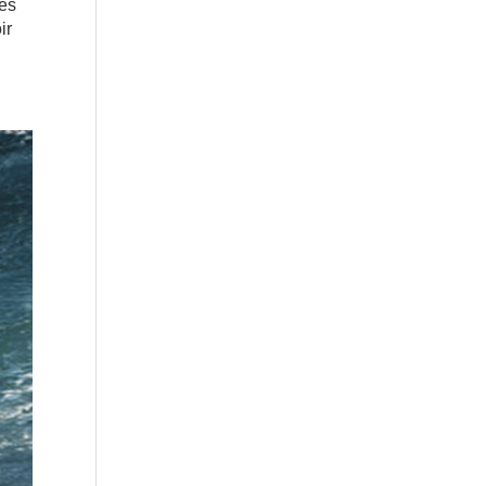
des
ir