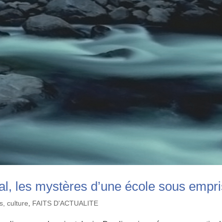
nal, les mystères d’une école sous empr
s, culture
,
FAITS D'ACTUALITE