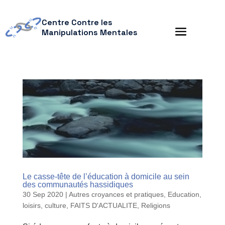
Centre Contre les
Manipulations Mentales
Le casse-tête de l’éducation à domicile au sein
des communautés hassidiques
30 Sep 2020
|
Autres croyances et pratiques
,
Education,
loisirs, culture
,
FAITS D'ACTUALITE
,
Religions