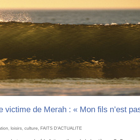
e victime de Merah : « Mon fils n’est pa
ion, loisirs, culture
,
FAITS D'ACTUALITE