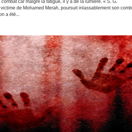
 combat car malgré la fatigue, il y a de la lumière. « S. G.
, victime de Mohamed Merah, poursuit inlassablement son comb
n a été...