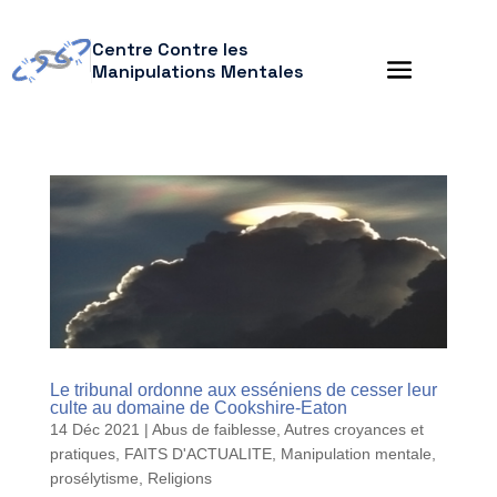
Centre Contre les
Manipulations Mentales
Le tribunal ordonne aux esséniens de cesser leur
culte au domaine de Cookshire-Eaton
14 Déc 2021
|
Abus de faiblesse
,
Autres croyances et
pratiques
,
FAITS D'ACTUALITE
,
Manipulation mentale
,
prosélytisme
,
Religions