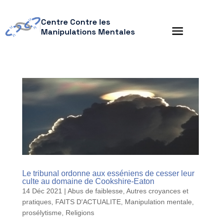
Centre Contre les
Manipulations Mentales
Le tribunal ordonne aux esséniens de cesser leur
culte au domaine de Cookshire-Eaton
14 Déc 2021
|
Abus de faiblesse
,
Autres croyances et
pratiques
,
FAITS D'ACTUALITE
,
Manipulation mentale
,
prosélytisme
,
Religions