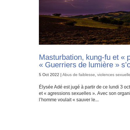
Masturbation, kung-fu et « p
« Guerriers de lumière » s’
5 Oct 2022
|
Abus de faiblesse
,
violences sexuell
Élysée Adé est jugé à partir de ce lundi 3 oc
et « agressions sexuelles ». Avec son organi
l’homme voulait « sauver le...