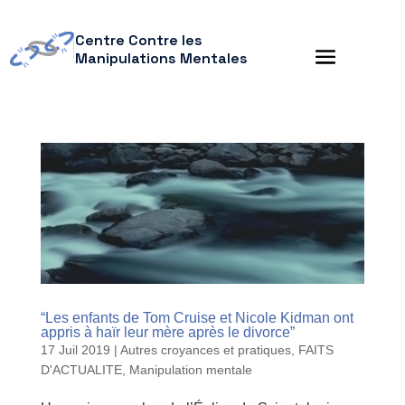
Centre Contre les
Manipulations Mentales
“Les enfants de Tom Cruise et Nicole Kidman ont
appris à haïr leur mère après le divorce”
17 Juil 2019
|
Autres croyances et pratiques
,
FAITS
D'ACTUALITE
,
Manipulation mentale