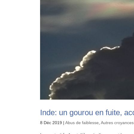
Inde: un gourou en fuite, ac
8 Déc 2019
|
Abus de faiblesse
,
Autres croyances