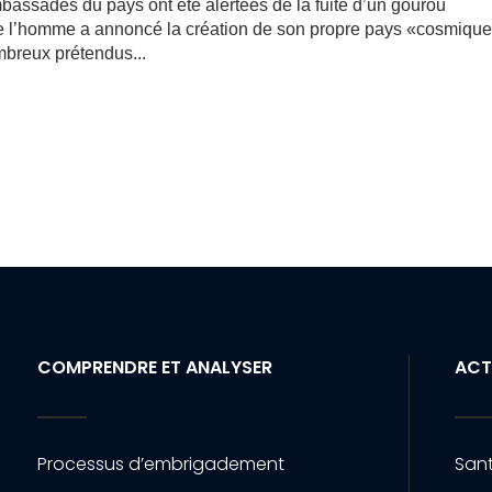
ambassades du pays ont été alertées de la fuite d’un gourou
e l’homme a annoncé la création de son propre pays «cosmique
breux prétendus...
COMPRENDRE ET ANALYSER
ACT
Processus d’embrigadement
Sant