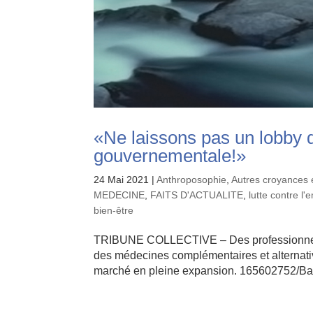
«Ne laissons pas un lobby
gouvernementale!»
24 Mai 2021
|
Anthroposophie
,
Autres croyances 
MEDECINE
,
FAITS D'ACTUALITE
,
lutte contre l
bien-être
TRIBUNE COLLECTIVE – Des professionnels 
des médecines complémentaires et alternativ
marché en pleine expansion. 165602752/Ba