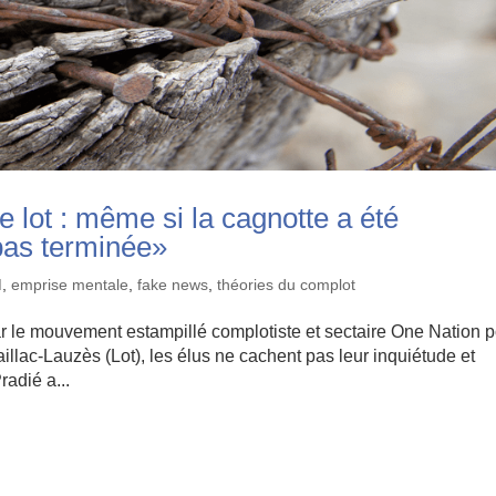
e lot : même si la cagnotte a été
 pas terminée»
M
,
emprise mentale
,
fake news
,
théories du complot
ar le mouvement estampillé complotiste et sectaire One Nation 
llac-Lauzès (Lot), les élus ne cachent pas leur inquiétude et
radié a...