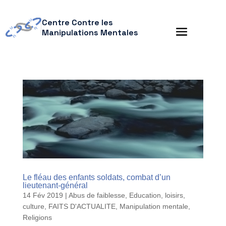
Centre Contre les
Manipulations Mentales
Le fléau des enfants soldats, combat d’un
lieutenant-général
14 Fév 2019
|
Abus de faiblesse
,
Education, loisirs,
culture
,
FAITS D'ACTUALITE
,
Manipulation mentale
,
Religions