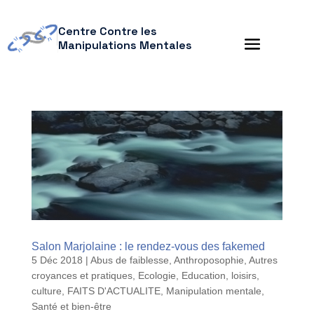
Centre Contre les
Manipulations Mentales
Salon Marjolaine : le rendez-vous des fakemed
5 Déc 2018
|
Abus de faiblesse
,
Anthroposophie
,
Autres
croyances et pratiques
,
Ecologie
,
Education, loisirs,
culture
,
FAITS D'ACTUALITE
,
Manipulation mentale
,
Santé et bien-être