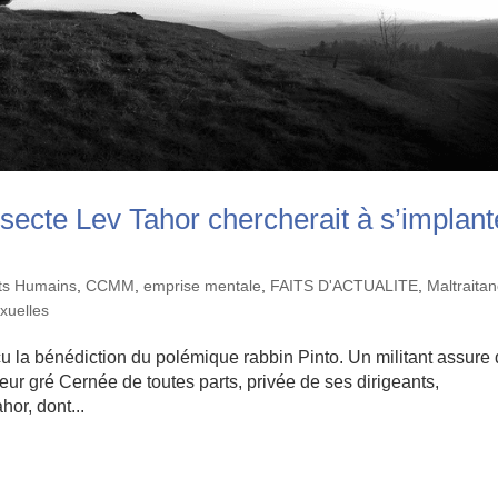
 secte Lev Tahor chercherait à s’implant
its Humains
,
CCMM
,
emprise mentale
,
FAITS D'ACTUALITE
,
Maltraita
xuelles
eçu la bénédiction du polémique rabbin Pinto. Un militant assure
eur gré Cernée de toutes parts, privée de ses dirigeants,
or, dont...