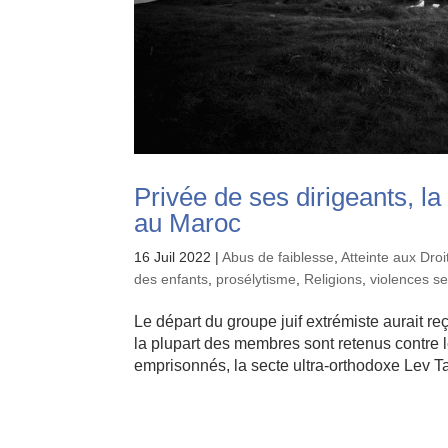
Privée de ses dirigeants, la
au Maroc
16 Juil 2022
|
Abus de faiblesse
,
Atteinte aux Dro
des enfants
,
prosélytisme
,
Religions
,
violences se
Le départ du groupe juif extrémiste aurait r
la plupart des membres sont retenus contre l
emprisonnés, la secte ultra-orthodoxe Lev Tah