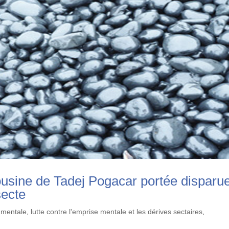
cousine de Tadej Pogacar portée disparu
secte
 mentale
,
lutte contre l'emprise mentale et les dérives sectaires
,