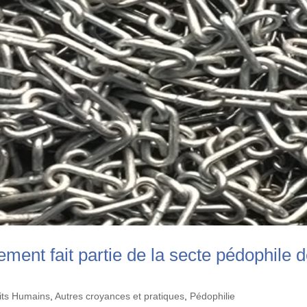
ement fait partie de la secte pédophile 
oits Humains
,
Autres croyances et pratiques
,
Pédophilie