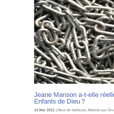
Jeane Manson a-t-elle réell
Enfants de Dieu ?
14 Mar 2021
|
Abus de faiblesse
,
Atteinte aux Dr