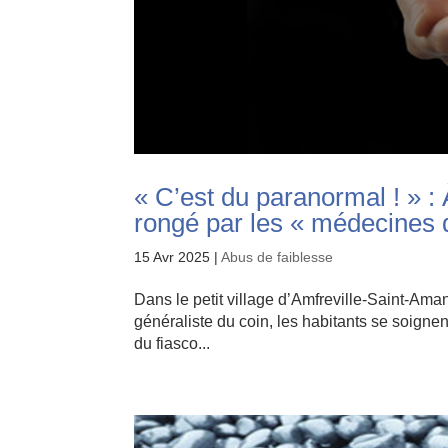
« C’est du paranormal ! » :
rongé par les « médecines
15 Avr 2025
|
Abus de faiblesse
Dans le petit village d’Amfreville-Saint-Ama
généraliste du coin, les habitants se soignen
du fiasco...