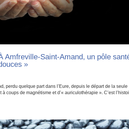
 À Amfreville-Saint-Amand, un pôle sant
 douces »
nd, perdu quelque part dans l’Eure, depuis le départ de la seule
t à coups de magnétisme et d’« auriculothérapie ». C’est l’histo