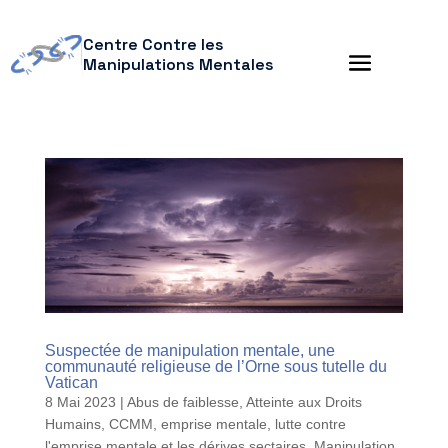
Centre Contre les
Manipulations Mentales
Suspectée de manipulation mentale, une
communauté religieuse de l’Orne sous tutelle du
Vatican
8 Mai 2023
|
Abus de faiblesse
,
Atteinte aux Droits
Humains
,
CCMM
,
emprise mentale
,
lutte contre
l'emprise mentale et les dérives sectaires
,
Manipulation