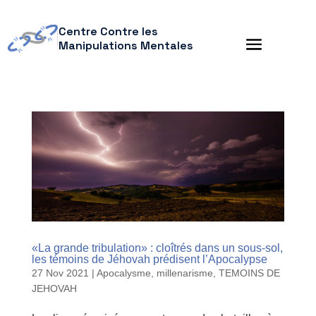
Centre Contre les
Manipulations Mentales
«La grande tribulation» : cloîtrés dans un sous-sol,
les témoins de Jéhovah prédisent l’Apocalypse
27 Nov 2021
|
Apocalysme, millenarisme
,
TEMOINS DE
JEHOVAH