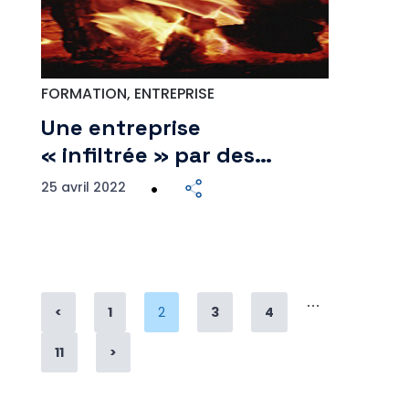
FORMATION, ENTREPRISE
Une entreprise
« infiltrée » par des…
25 avril 2022
…
Page
Page
Page
Page
<
1
2
3
4
Page
11
>