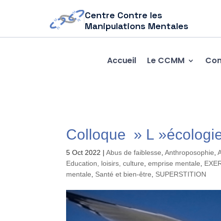
Centre Contre les
Manipulations Mentales
Accueil
Le CCMM
Com
Colloque » L »écologi
5 Oct 2022
|
Abus de faiblesse
,
Anthroposophie
,
A
Education, loisirs, culture
,
emprise mentale
,
EXER
mentale
,
Santé et bien-être
,
SUPERSTITION