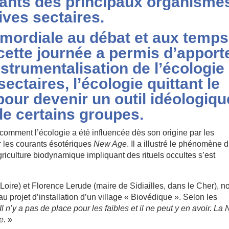
tants des principaux organisme
ives sectaires.
mordiale au débat et aux temps
cette journée a permis d’apport
nstrumentalisation de l’écologie
ctaires, l’écologie quittant le
pour devenir un outil idéologiqu
de certains groupes.
comment l’écologie a été influencée dès son origine par les
er les courants ésotériques
New Age
. Il a illustré le phénomène d
iculture biodynamique impliquant des rituels occultes s’est
re) et Florence Lerude (maire de Sidiailles, dans le Cher), n
u projet d’installation d’un village « Biovédique ». Selon les
Il n’y a pas de place pour les faibles et il ne peut y en avoir. La
re.
»