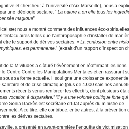
gnitive et chercheur à l’université d’Aix-Marseille), nous a expl
par une idéologie sectaire. “
La nature a en elle tous les ingrédi
a pensée magique
”
caliste) nous a montré comment des influences éco-spirituelles
s tentaculaires telles que l’anthroposophie d’installer de maniè
être le support de dérives sectaires. «
La confusion entre histo
s mythiques, est permanente.
” (extrait d’un rapport d’inspection ci
t de la Miviludes a clôturé l’évènement en réaffirmant les liens
ier le Centre Contre les Manipulations Mentales et en rassurant s
des sous sa forme actuelle. Il souligne une croissance exponentie
 sanitaire et de crise climatique (plus de 4.000 saisines annuel
ements récents venus renforcer les effectifs, dont plusieurs étai
 vocation à disparaître.” “Il y a une volonté politique forte qui
me Sonia Backès est secrétaire d’État auprès du ministre de
oyenneté. A ce titre, elle contribue, entre autres, à la prévention 
ontre les dérives sectaires.
ville, a présenté en avant-première l’enquête de victimisation