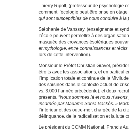
Thierry Ripoll, (professeur de psychologie co
comment l’écologie peut être prise en otage 
qui sont susceptibles de nous conduire à l
Stéphanie de Vanssay, (enseignante et syndi
l’école peuvent permettre à des organisation
masquée des croyances ésotériques pouvant 
et mythologie, entre connaissances et récit
lors de cette intervention).
Monsieur le Préfet Christian Gravel, présiden
étroits avec les associations, et en particul
l’implication totale et continue de la Mivilu
des saisines dans le contexte actuel de crise
vs. 3.000 l’année précédente), et deux recrut
présents. “
Nous sommes là et nous n’avons pas
incarnée par Madame Sonia Backès.
» Mada
l’intérieur et des outre-mer, chargée de la cit
délinquance, de la radicalisation et la lutte c
Le président du CCMM National, Francis Auze