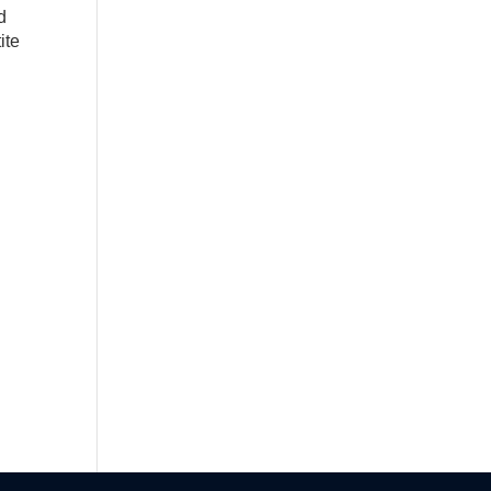
d
ite