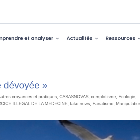
prendre et analyser
Actualités
Ressources
e dévoyée »
utres croyances et pratiques
,
CASASNOVAS
,
complotisme
,
Ecologie
,
CICE ILLEGAL DE LA MEDECINE
,
fake news
,
Fanatisme
,
Manipulatio