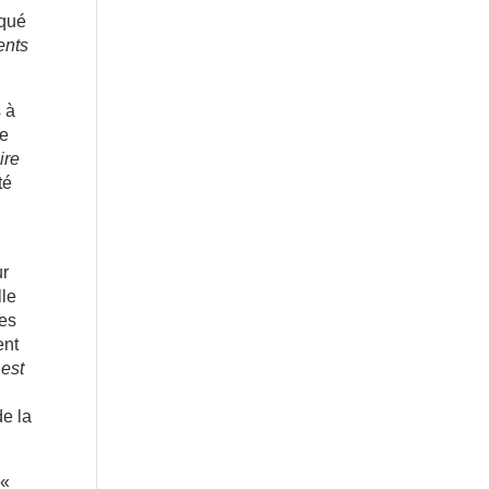
iqué
ents
 à
re
ire
té
ur
lle
les
ent
 est
de la
 «