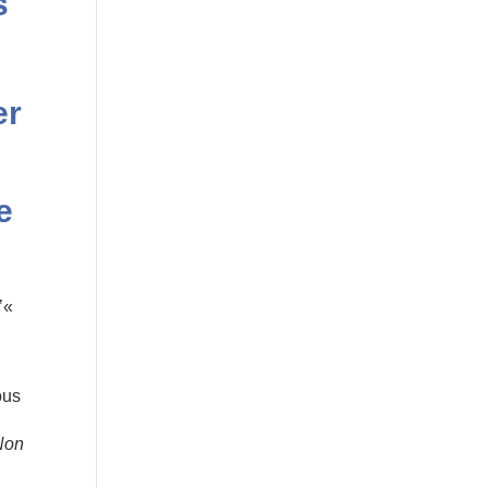
s
er
e
’«
ous
 Non