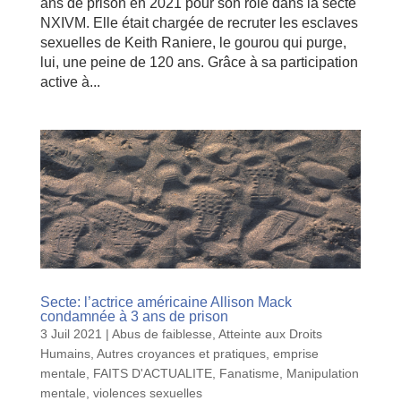
ans de prison en 2021 pour son rôle dans la secte
NXIVM. Elle était chargée de recruter les esclaves
sexuelles de Keith Raniere, le gourou qui purge,
lui, une peine de 120 ans. Grâce à sa participation
active à...
Secte: l’actrice américaine Allison Mack
condamnée à 3 ans de prison
3 Juil 2021
|
Abus de faiblesse
,
Atteinte aux Droits
Humains
,
Autres croyances et pratiques
,
emprise
mentale
,
FAITS D'ACTUALITE
,
Fanatisme
,
Manipulation
mentale
,
violences sexuelles