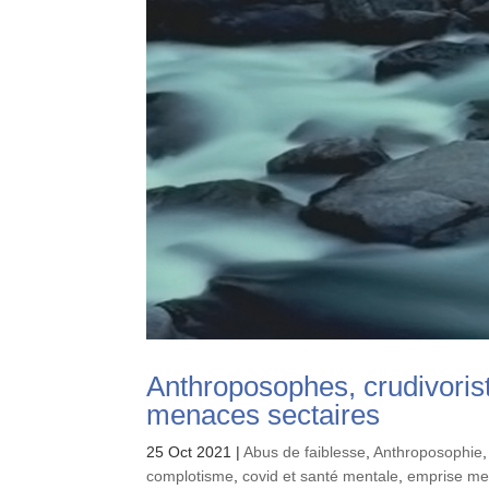
Anthroposophes, crudivoris
menaces sectaires
25 Oct 2021
|
Abus de faiblesse
,
Anthroposophie
complotisme
,
covid et santé mentale
,
emprise me