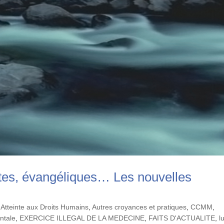
tes, évangéliques… Les nouvelles
,
Atteinte aux Droits Humains
,
Autres croyances et pratiques
,
CCMM
,
ntale
,
EXERCICE ILLEGAL DE LA MEDECINE
,
FAITS D'ACTUALITE
,
l