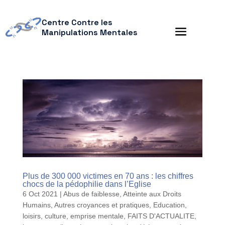
Centre Contre les
Manipulations Mentales
Plus de 300 000 victimes en 70 ans : les chiffres
chocs de la pédophilie dans l’Eglise
6 Oct 2021
|
Abus de faiblesse
,
Atteinte aux Droits
Humains
,
Autres croyances et pratiques
,
Education,
loisirs, culture
,
emprise mentale
,
FAITS D'ACTUALITE
,