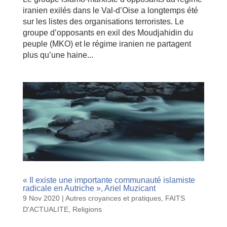
iranien exilés dans le Val-d’Oise a longtemps été
sur les listes des organisations terroristes. Le
groupe d’opposants en exil des Moudjahidin du
peuple (MKO) et le régime iranien ne partagent
plus qu’une haine...
« Il existe une importante communauté islamiste
radicale en Autriche », Ariel Muzicant
9 Nov 2020
|
Autres croyances et pratiques
,
FAITS
D'ACTUALITE
,
Religions