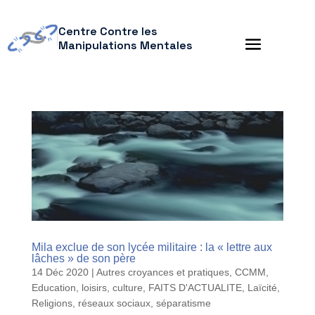
Centre Contre les
Manipulations Mentales
Mila exclue de son lycée militaire : la « lettre aux
lâches » de son père
14 Déc 2020
|
Autres croyances et pratiques
,
CCMM
,
Education, loisirs, culture
,
FAITS D'ACTUALITE
,
Laïcité
,
Religions
,
réseaux sociaux
,
séparatisme