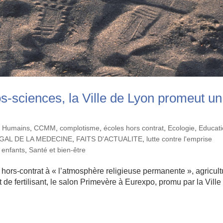
s-sciences, la Ville de Lyon promeut un
ts Humains
,
CCMM
,
complotisme
,
écoles hors contrat
,
Ecologie
,
Educati
EGAL DE LA MEDECINE
,
FAITS D'ACTUALITE
,
lutte contre l'emprise
 enfants
,
Santé et bien-être
ors-contrat à « l’atmosphère religieuse permanente », agricult
de fertilisant, le salon Primevère à Eurexpo, promu par la Ville