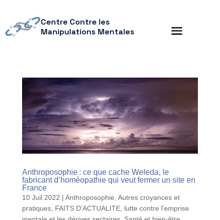
Centre Contre les
Manipulations Mentales
Anthroposophie : ce que cache Weleda, le
fabricant d’homéopathie qui veut fermer un site en
France
10 Juil 2022
|
Anthroposophie
,
Autres croyances et
pratiques
,
FAITS D'ACTUALITE
,
lutte contre l'emprise
mentale et les dérives sectaires
,
Santé et bien-être